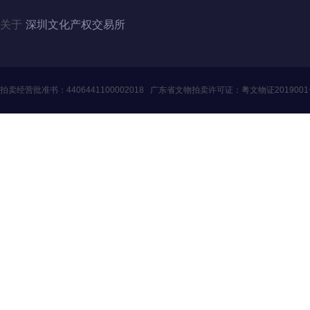
关于
深圳文化产权交易所
拍卖经营批准书：
4406441100002018
广东省文物拍卖许可证：
粤文物证201900