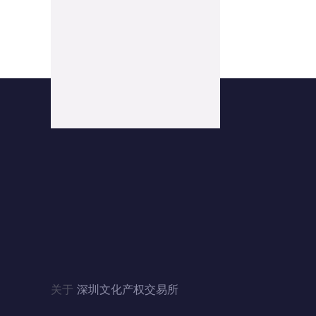
联系我们
地址：广东省深圳市福田区滨河大道5008号
电话：4006060228、010-84244880（北京）
邮箱：szwenjiaosuo@126.com
QQ：3446235353、1124357341（北京）
关于
深圳文化产权交易所