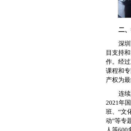
二、
深圳
目支持和
作。经过
课程和专
产权为最
连续
2021
班、“文
动”等专
人等60