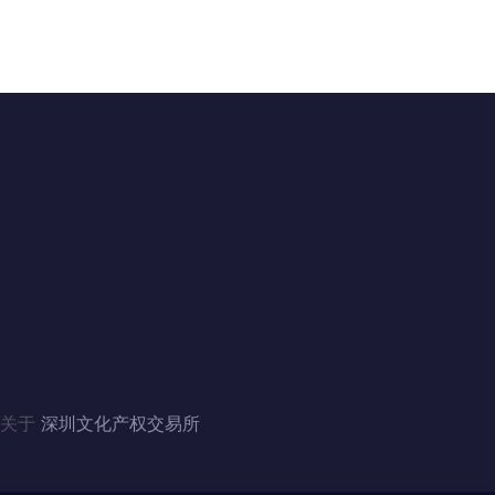
联系我们
地址：广东省深圳市福田区滨河大道5008号
电话：4006060228、010-84244880（北京）
邮箱：szwenjiaosuo@126.com
QQ：3446235353、1124357341（北京）
关于
深圳文化产权交易所