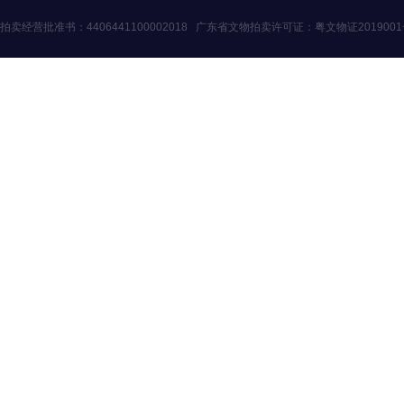
拍卖经营批准书：
4406441100002018
广东省文物拍卖许可证：
粤文物证201900