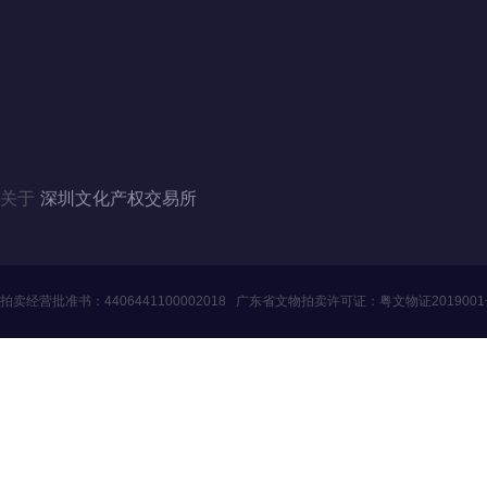
地址：广东省深圳市福田区滨河大道5008号
电话：4006060228、010-84244880（北京）
邮箱：szwenjiaosuo@126.com
QQ：3446235353、1124357341（北京）
关于
深圳文化产权交易所
拍卖经营批准书：
4406441100002018
广东省文物拍卖许可证：
粤文物证201900