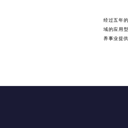
经过五年
域的应用
养事业提
联系我们
地址：广东省深圳市福田区滨河大道5008号