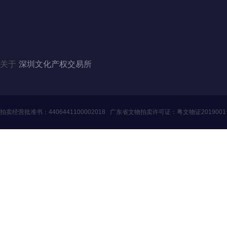
电话：4006060228、010-84244880（北京）
邮箱：szwenjiaosuo@126.com
QQ：3446235353、1124357341（北京）
关于
深圳文化产权交易所
拍卖经营批准书：
4406441100002018
广东省文物拍卖许可证：
粤文物证201900