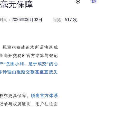
毫无保障
返回
时间：
2026年06月02日
阅览：
517 次
、规避税费或追求所谓快速成
全绕开交易所官方结算与登记
户“贪图小利、急于成交”的心
各种理由拖延交割甚至直接失
权亦更具保障。
脱离官方体系
记录与权属证明，用户往往面