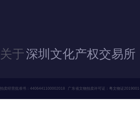
地址：广东省深圳市福田区滨河大道5008号
电话：4006060228、010-84244880（北京）
邮箱：szwenjiaosuo@126.com
QQ：3446235353、1124357341（北京）
关于
深圳文化产权交易所
拍卖经营批准书：
4406441100002018
广东省文物拍卖许可证：
粤文物证201900