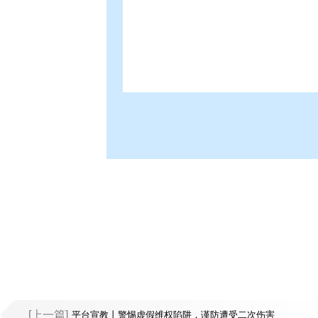
[上一篇]
平台宣教丨警惕虚假维权陷阱，谨防遭受二次伤害