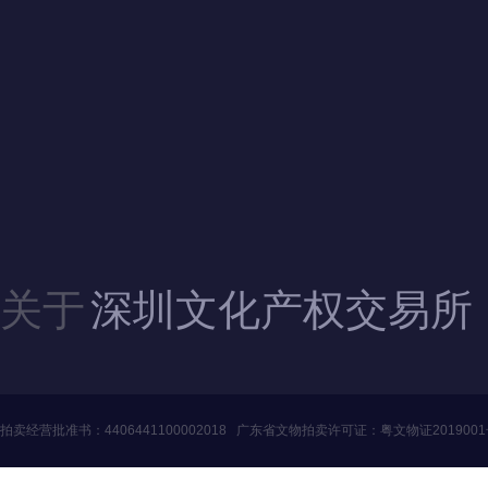
联系我们
地址：广东省深圳市福田区滨河大道5008号
电话：4006060228、010-84244880（北京）
邮箱：szwenjiaosuo@126.com
QQ：3446235353、1124357341（北京）
关于
深圳文化产权交易所
拍卖经营批准书：
4406441100002018
广东省文物拍卖许可证：
粤文物证201900