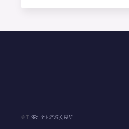
联系我们
地址：广东省深圳市福田区滨河大道5008号
电话：4006060228、010-84244880（北京）
邮箱：szwenjiaosuo@126.com
QQ：3446235353、1124357341（北京）
关于
深圳文化产权交易所