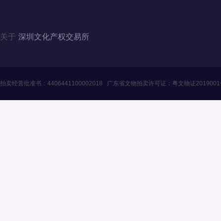
QQ：3446235353、1124357341（北京）
关于
深圳文化产权交易所
拍卖经营批准书：
4406441100002018
广东省文物拍卖许可证：
粤文物证201900