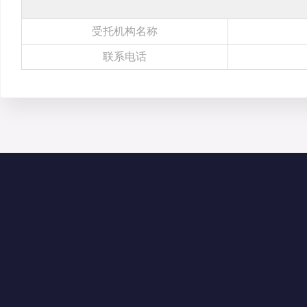
受托机构名称
联系电话
联系我们
地址：广东省深圳市福田区滨河大道5008号
电话：4006060228、010-84244880（北京）
邮箱：szwenjiaosuo@126.com