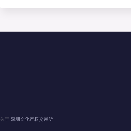
联系我们
地址：广东省深圳市福田区滨河大道5008号
电话：4006060228、010-84244880（北京）
邮箱：szwenjiaosuo@126.com
QQ：3446235353、1124357341（北京）
关于
深圳文化产权交易所