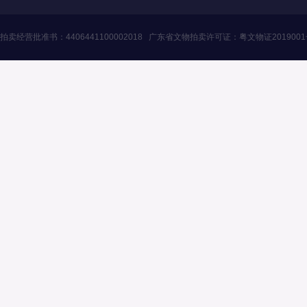
拍卖经营批准书：
4406441100002018
广东省文物拍卖许可证：
粤文物证201900