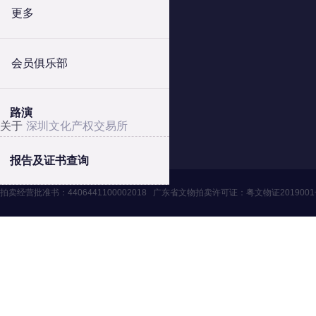
更多
地址：广东省深圳市福田区滨河大道5008号
电话：4006060228、010-84244880（北京）
会员俱乐部
邮箱：szwenjiaosuo@126.com
QQ：3446235353、1124357341（北京）
路演
关于
深圳文化产权交易所
报告及证书查询
拍卖经营批准书：
4406441100002018
广东省文物拍卖许可证：
粤文物证201900