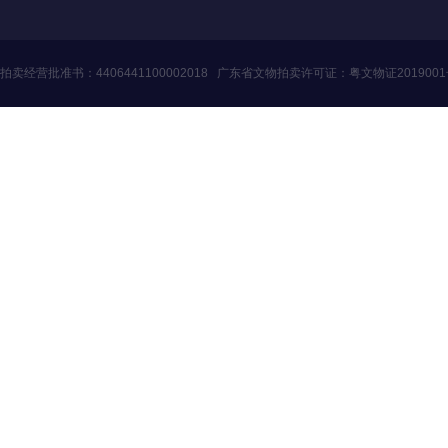
拍卖经营批准书：
4406441100002018
广东省文物拍卖许可证：
粤文物证201900