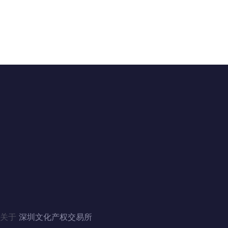
联系我们
地址：广东省深圳市福田区滨河大道5008号
电话：4006060228、010-84244880（北京）
邮箱：szwenjiaosuo@126.com
QQ：3446235353、1124357341（北京）
关于
深圳文化产权交易所