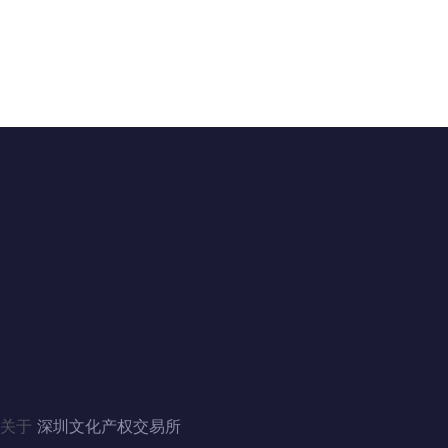
联系我们
地址：广东省深圳市福田区滨河大道5008号
电话：4006060228、010-84244880（北京）
邮箱：szwenjiaosuo@126.com
QQ：3446235353、1124357341（北京）
关于
深圳文化产权交易所