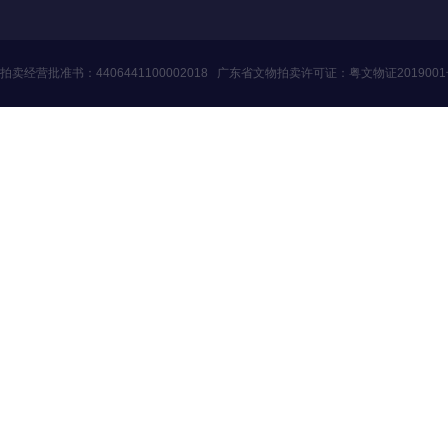
拍卖经营批准书：
4406441100002018
广东省文物拍卖许可证：
粤文物证201900