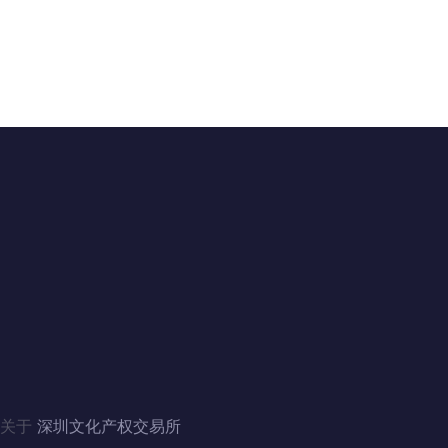
联系我们
地址：广东省深圳市福田区滨河大道5008号
电话：4006060228、010-84244880（北京）
邮箱：szwenjiaosuo@126.com
QQ：3446235353、1124357341（北京）
关于
深圳文化产权交易所