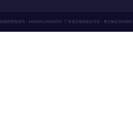
拍卖经营批准书：
4406441100002018
广东省文物拍卖许可证：
粤文物证201900