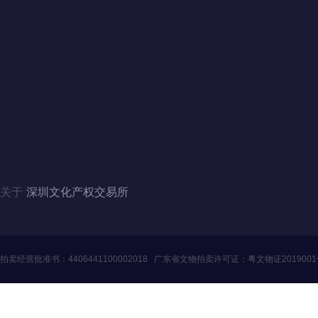
联系我们
地址：广东省深圳市福田区滨河大道5008号
电话：4006060228、010-84244880（北京）
邮箱：szwenjiaosuo@126.com
QQ：3446235353、1124357341（北京）
关于
深圳文化产权交易所
拍卖经营批准书：
4406441100002018
广东省文物拍卖许可证：
粤文物证201900